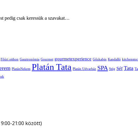
ost pedig csak keressük a szavakat…
gourmetexperience
Főúri otthon
Gasztronómia
Gourmet
Gőzkabin
Kandalló
kitchenstor
Platán Tata
SPA
terem
Tata
Séf
PlatánNekem
Platán Udvarház
Stég
Ta
unk
 9:00-21:00 között)