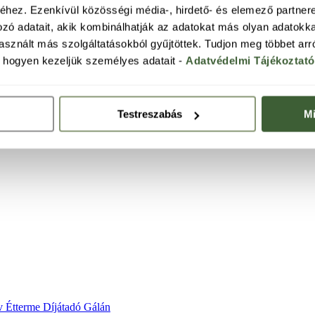
hez. Ezenkívül közösségi média-, hirdető- és elemező partner
ozó adatait, akik kombinálhatják az adatokat más olyan adatokk
sznált más szolgáltatásokból gyűjtöttek. Tudjon meg többet arr
s hogyen kezeljük személyes adatait -
Adatvédelmi Tájékoztat
Testreszabás
Mi
v Étterme Díjátadó Gálán