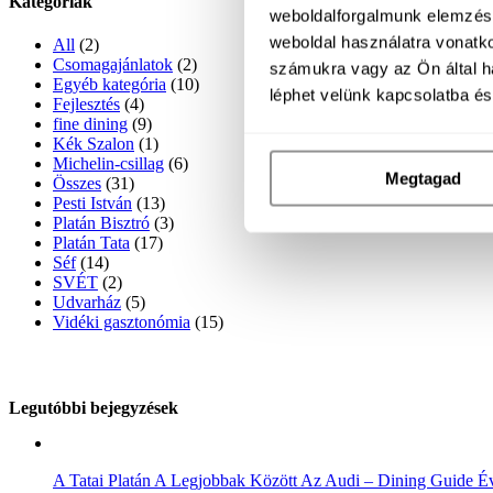
Kategóriák
weboldalforgalmunk elemzésé
weboldal használatra vonatk
All
(2)
Csomagajánlatok
(2)
számukra vagy az Ön által ha
Egyéb kategória
(10)
léphet velünk kapcsolatba é
Fejlesztés
(4)
fine dining
(9)
Kék Szalon
(1)
Michelin-csillag
(6)
Megtagad
Összes
(31)
Pesti István
(13)
Platán Bisztró
(3)
Platán Tata
(17)
Séf
(14)
SVÉT
(2)
Udvarház
(5)
Vidéki gasztonómia
(15)
Legutóbbi bejegyzések
A Tatai Platán A Legjobbak Között Az Audi – Dining Guide É