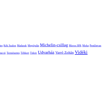
Michelin-csillag
ies
Kék Szalon
Madarak
Megújulás
Mirros SPA
Moha
PestiIstvan
Vidéki
Udvarház
Varró Zoltán
tai-tó
Természetes
Télikert
Tükör