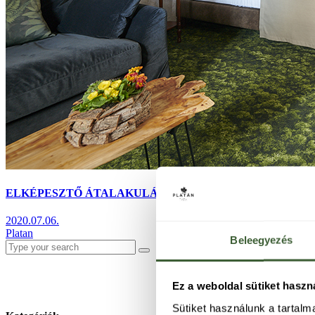
ELKÉPESZTŐ ÁTALAKULÁSON MEGY ÁT AZ IKONIKUS
2020.07.06.
Platan
Beleegyezés
Search
for:
Ez a weboldal sütiket haszn
Sütiket használunk a tartal