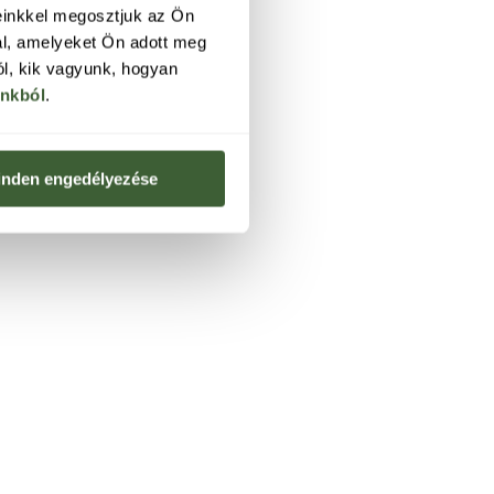
einkkel megosztjuk az Ön
al, amelyeket Ön adott meg
ól, kik vagyunk, hogyan
ónkból
.
nden engedélyezése