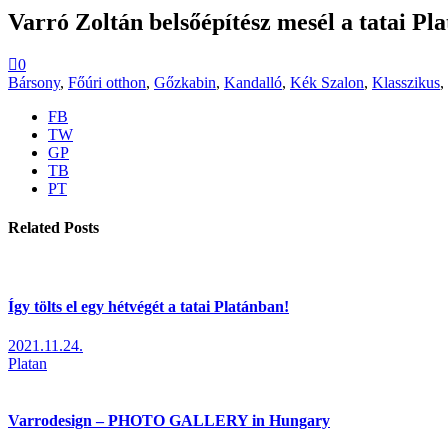
Varró Zoltán belsőépítész mesél a tatai Pl
0
Bársony
,
Főúri otthon
,
Gőzkabin
,
Kandalló
,
Kék Szalon
,
Klasszikus
,
FB
TW
GP
TB
PT
Related Posts
Így tölts el egy hétvégét a tatai Platánban!
2021.11.24.
Platan
Varrodesign – PHOTO GALLERY in Hungary