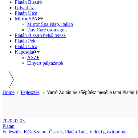
Platán Bisztró
Udvarház
Platán Utca
Mirror SPA
Mirror Spa étlap, itallap
Day Care csomagok
Platán Bisztró belső terasz
Platán Pék
Platán Utca
Kapcsolat
ÁSZF
Elnyert pályázatok
Home
/
Fejlesztés
/
Varró Zoltán belsőépítész mesél a tatai Platán
2020.07.03.
Platan
Fejlesztés
,
Kék Szalon
,
Összes
,
Platán Tata
,
Vidéki gasztonómia