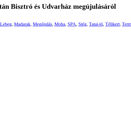
atán Bisztró és Udvarház megújulásáról
Lebeg
,
Madarak
,
Megújulás
,
Moha
,
SPA
,
Stég
,
Tatai-tó
,
Télikert
,
Term