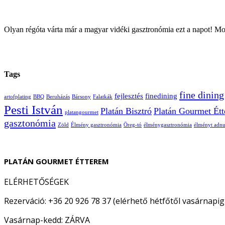
Olyan régóta várta már a magyar vidéki gasztronómia ezt a napot! M
Tags
fine dining
fejlesztés
finedining
artofplating
BBQ
Beruházás
Bársony
Falatkák
Pesti István
Platán Bisztró
Platán Gourmet Ét
platangourmet
gasztonómia
Zöld
Élmény gasztronómia
Öreg-tó
élménygasztronómia
élményt adn
PLATÁN GOURMET ÉTTEREM
ELÉRHETŐSÉGEK
Rezerváció: +36 20 926 78 37 (elérhető hétfőtől vasárnapig
Vasárnap-kedd: ZÁRVA