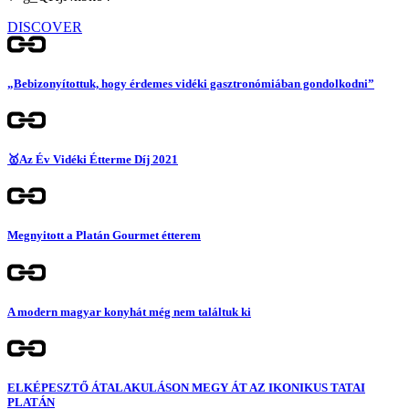
DISCOVER
„Bebizonyítottuk, hogy érdemes vidéki gasztronómiában gondolkodni”
🥇Az Év Vidéki Étterme Díj 2021
Megnyitott a Platán Gourmet étterem
A modern magyar konyhát még nem találtuk ki
ELKÉPESZTŐ ÁTALAKULÁSON MEGY ÁT AZ IKONIKUS TATAI
PLATÁN