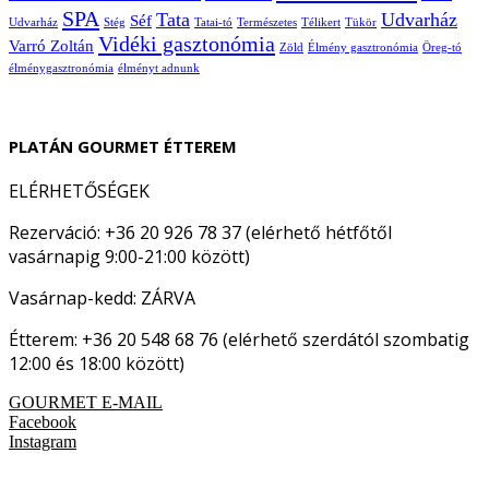
SPA
Tata
Udvarház
Séf
Udvarház
Stég
Tatai-tó
Természetes
Télikert
Tükör
Vidéki gasztonómia
Varró Zoltán
Zöld
Élmény gasztronómia
Öreg-tó
élménygasztronómia
élményt adnunk
PLATÁN GOURMET ÉTTEREM
ELÉRHETŐSÉGEK
Rezerváció: +36 20 926 78 37 (elérhető hétfőtől
vasárnapig 9:00-21:00 között)
Vasárnap-kedd: ZÁRVA
Étterem: +36 20 548 68 76 (elérhető szerdától szombatig
12:00 és 18:00 között)
GOURMET E-MAIL
Facebook
Instagram