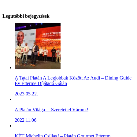
Legutóbbi bejegyzések
A Tatai Platán A Legjobbak Között Az Audi – Dining Guide
Év Étterme Díjátadó Gálán
2023.05.22.
A Platán Világa… Szeretettel Várunk!
2022.11.06.
KÉT Michelin Csillag! – Platán Gourmet Étterem