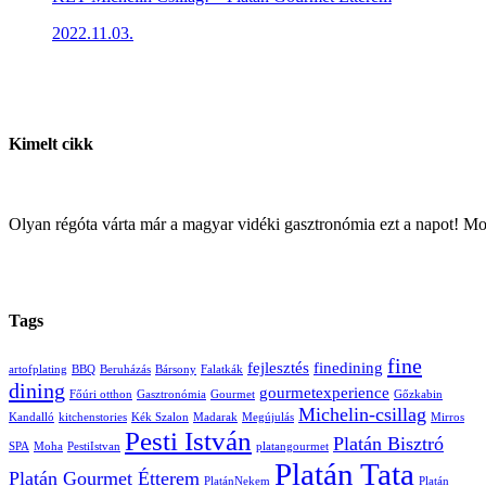
2022.11.03.
Kimelt cikk
Olyan régóta várta már a magyar vidéki gasztronómia ezt a napot! M
Tags
fine
fejlesztés
finedining
artofplating
BBQ
Beruházás
Bársony
Falatkák
dining
gourmetexperience
Főúri otthon
Gasztronómia
Gourmet
Gőzkabin
Michelin-csillag
Kandalló
kitchenstories
Kék Szalon
Madarak
Megújulás
Mirros
Pesti István
Platán Bisztró
SPA
Moha
PestiIstvan
platangourmet
Platán Tata
Platán Gourmet Étterem
PlatánNekem
Platán