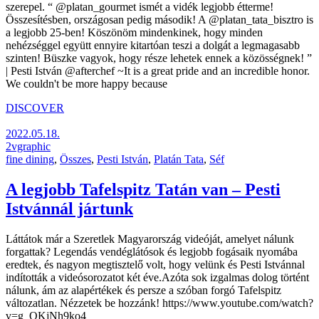
szerepel. “ @platan_gourmet ismét a vidék legjobb étterme!
Összesítésben, országosan pedig második! A @platan_tata_bisztro is
a legjobb 25-ben! Köszönöm mindenkinek, hogy minden
nehézséggel együtt ennyire kitartóan teszi a dolgát a legmagasabb
szinten! Büszke vagyok, hogy része lehetek ennek a közösségnek! ”
| Pesti István @afterchef ~It is a great pride and an incredible honor.
We couldn't be more happy because
DISCOVER
2022.05.18.
2vgraphic
fine dining
,
Összes
,
Pesti István
,
Platán Tata
,
Séf
A legjobb Tafelspitz Tatán van – Pesti
Istvánnál jártunk
Láttátok már a Szeretlek Magyarország videóját, amelyet nálunk
forgattak? Legendás vendéglátósok és legjobb fogásaik nyomába
eredtek, és nagyon megtisztelő volt, hogy velünk és Pesti Istvánnal
indították a videósorozatot két éve.Azóta sok izgalmas dolog történt
nálunk, ám az alapértékek és persze a szóban forgó Tafelspitz
változatlan. Nézzetek be hozzánk! https://www.youtube.com/watch?
v=g_QKjNh9ko4