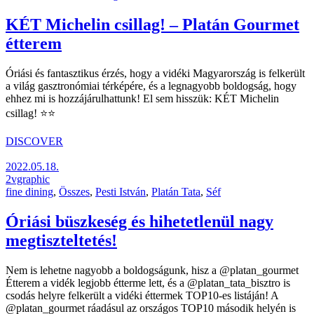
KÉT Michelin csillag! – Platán Gourmet
étterem
Óriási és fantasztikus érzés, hogy a vidéki Magyarország is felkerült
a világ gasztronómiai térképére, és a legnagyobb boldogság, hogy
ehhez mi is hozzájárulhattunk! El sem hisszük: KÉT Michelin
csillag! ⭐️⭐️
DISCOVER
2022.05.18.
2vgraphic
fine dining
,
Összes
,
Pesti István
,
Platán Tata
,
Séf
Óriási büszkeség és hihetetlenül nagy
megtiszteltetés!
Nem is lehetne nagyobb a boldogságunk, hisz a @platan_gourmet
Étterem a vidék legjobb étterme lett, és a @platan_tata_bisztro is
csodás helyre felkerült a vidéki éttermek TOP10-es listáján! A
@platan_gourmet ráadásul az országos TOP10 második helyén is