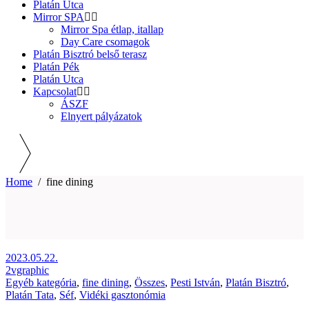
Platán Utca
Mirror SPA
Mirror Spa étlap, itallap
Day Care csomagok
Platán Bisztró belső terasz
Platán Pék
Platán Utca
Kapcsolat
ÁSZF
Elnyert pályázatok
Home
/
fine dining
2023.05.22.
2vgraphic
Egyéb kategória
,
fine dining
,
Összes
,
Pesti István
,
Platán Bisztró
,
Platán Tata
,
Séf
,
Vidéki gasztonómia