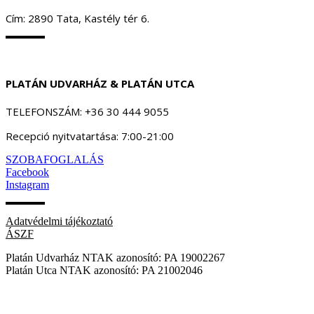
Cím: 2890 Tata, Kastély tér 6.
PLATÁN UDVARHÁZ & PLATÁN UTCA
TELEFONSZÁM: +36 30 444 9055
Recepció nyitvatartása: 7:00-21:00
SZOBAFOGLALÁS
Facebook
Instagram
Adatvédelmi tájékoztató
ÁSZF
Platán Udvarház NTAK azonosító: PA 19002267
Platán Utca NTAK azonosító: PA 21002046