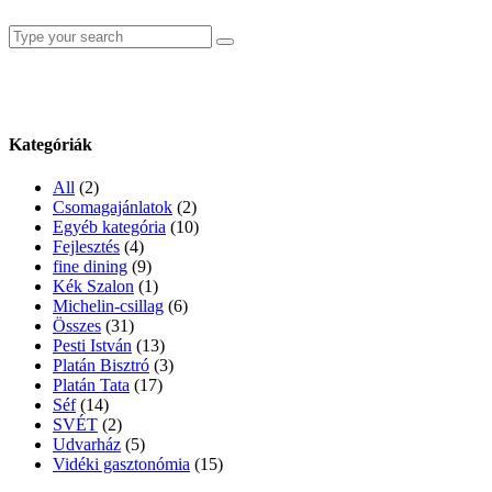
Search
for:
Kategóriák
All
(2)
Csomagajánlatok
(2)
Egyéb kategória
(10)
Fejlesztés
(4)
fine dining
(9)
Kék Szalon
(1)
Michelin-csillag
(6)
Összes
(31)
Pesti István
(13)
Platán Bisztró
(3)
Platán Tata
(17)
Séf
(14)
SVÉT
(2)
Udvarház
(5)
Vidéki gasztonómia
(15)