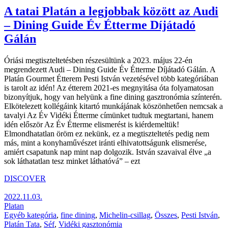
A tatai Platán a legjobbak között az Audi
– Dining Guide Év Étterme Díjátadó
Gálán
Óriási megtiszteltetésben részesültünk a 2023. május 22-én
megrendezett Audi – Dining Guide Év Étterme Díjátadó Gálán. A
Platán Gourmet Étterem Pesti István vezetésével több kategóriában
is tarolt az idén! Az étterem 2021-es megnyitása óta folyamatosan
bizonyítjuk, hogy van helyünk a fine dining gasztronómia színterén.
Elkötelezett kollégáink kitartó munkájának köszönhetően nemcsak a
tavalyi Az Év Vidéki Étterme címünket tudtuk megtartani, hanem
idén először Az Év Étterme elismerést is kiérdemeltük!
Elmondhatatlan öröm ez nekünk, ez a megtiszteltetés pedig nem
más, mint a konyhaművészet iránti elhivatottságunk elismerése,
amiért csapatunk nap mint nap dolgozik. István szavaival élve „a
sok láthatatlan tesz minket láthatóvá” – ezt
DISCOVER
2022.11.03.
Platan
Egyéb kategória
,
fine dining
,
Michelin-csillag
,
Összes
,
Pesti István
,
Platán Tata
,
Séf
,
Vidéki gasztonómia