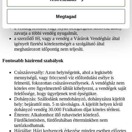
hagyja abba,
a vendég a szálloda alkalmazottaival, vagy vendégeivel
kifogásolható módon, durván viselkedik, alkohol, vagy
Megtagad
kábítószer befolyása alatt áll, fenyegető, sértő, vagy más
elfogadhatatlan magatartást tanúsít,
a vendég fertőző, vagy olyan betegségben szenved, amely
zavarja a többi vendég nyugalmát,
a szerződő fél, vagy a vendég a Várárok Vendégház által
igényelt fizetési kötelezettségét a szolgáltató által
meghatározott időpontig nem teljesíti.
Fontosabb házirend szabályok
Csúszásveszély: Azon helyiségeink, ahol a legkisebb
mennyiségű, vagy fröccsenő víz előfordulási esélye is
felmerül, fokozottan csúszásveszélyesek. A vendégház nem
köteles erre figyelmeztető táblát kihelyezni, a vendégek saját
felelőssége, hogy ügyeljenek testi épségükre.
Dohányzás: Szállodánk nemdohányzó, dohányzásra kijelölt
hely: bejárattól min. 5 m távolságra. A kijelölt helyen kívül
dohányzó vendég 30.000 Ft/alkalom díjat köteles téríteni.
Étterem: Alkalomhoz illő ruhaviselet kötelező.
Fürdőköntösben, fürdőruhában éttermünkben nem
tartózkodhatnak.
Háziállat: Házi kedvencek érkezése minden esetben előzetes