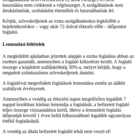
használása nem csökkenti a végösszeget. A szolgáltatások nem
átruházhatóak, szobánként értendőek és használhatóak fel.
Kérjük, szíveskedjenek az extra szolgáltatásokra legkésőbb a
bejelentkezéskor – vagy akár 72 órával érkezés előtt – időpontot
foglalni.
Lemondási feltételek
A megküldött ajánlatban jelzettek alapján a szoba foglalása abban az
esetben garantált, amennyiben a foglaló kifizetésre került. A foglaló
összege a kiajánlott szállásköltség 50%-a, melyet kérjük, hogy a
megadott számlaszámra szíveskedjenek átutalni.
A foglalóval megerősített foglalások lemondása esetén az alábbi
szabályok érvényesek.
Amennyiben a vendég az érkezési napot megelőzően legalább 7
nappal korábban írásban lemondja a foglalását, a befizetett foglaló
teljes összege visszautalásra kerül, illetve a lemondott foglalás
időpontját követő 1 éven belül felhasználható legalább ugyanolyan
értékű foglalásánál.
A vendég az általa befizetett foglalót tehát nem veszti el!