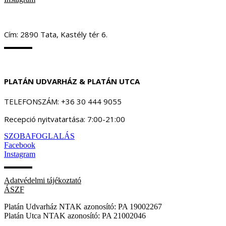
Cím: 2890 Tata, Kastély tér 6.
PLATÁN UDVARHÁZ & PLATÁN UTCA
TELEFONSZÁM: +36 30 444 9055
Recepció nyitvatartása: 7:00-21:00
SZOBAFOGLALÁS
Facebook
Instagram
Adatvédelmi tájékoztató
ÁSZF
Platán Udvarház NTAK azonosító: PA 19002267
Platán Utca NTAK azonosító: PA 21002046