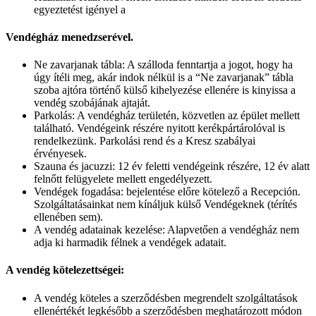
egyeztetést igényel a
Vendégház menedzserével.
Ne zavarjanak tábla: A szálloda fenntartja a jogot, hogy ha
úgy ítéli meg, akár indok nélkül is a “Ne zavarjanak” tábla
szoba ajtóra történő külső kihelyezése ellenére is kinyissa a
vendég szobájának ajtaját.
Parkolás: A vendégház területén, közvetlen az épület mellett
található. Vendégeink részére nyitott kerékpártárolóval is
rendelkezünk. Parkolási rend és a Kresz szabályai
érvényesek.
Szauna és jacuzzi: 12 év feletti vendégeink részére, 12 év alatt
felnőtt felügyelete mellett engedélyezett.
Vendégek fogadása: bejelentése előre kötelező a Recepción.
Szolgáltatásainkat nem kínáljuk külső Vendégeknek (térítés
ellenében sem).
A vendég adatainak kezelése: Alapvetően a vendégház nem
adja ki harmadik félnek a vendégek adatait.
A vendég kötelezettségei:
A vendég köteles a szerződésben megrendelt szolgáltatások
ellenértékét legkésőbb a szerződésben meghatározott módon