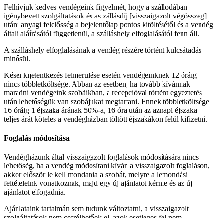
Felhívjuk kedves vendégeink figyelmét, hogy a szállodában
igénybevett szolgáltatások és as zállásdíj [visszaigazolt végösszeg]
utáni anyagi felelősség a bejelentőlap pontos kitöltésétől és a vendég
általi aláírásától függetlenül, a szálláshely elfoglalásától fenn áll.
A szálláshely elfoglalásának a vendég részére történt kulcsátadás
minősül.
Kései kijelentkezés felmerülése esetén vendégeinknek 12 óráig
nincs többletköltsége. Abban az esetben, ha tovább kívánnak
maradni vendégeink szobáikban, a recepcióval történt egyeztetés
után lehetőségük van szobájukat megtartani. Ennek többletköltsége
16 óráig 1 éjszaka árának 50%-a, 16 óra után az aznapi éjszaka
teljes árát köteles a vendégházban töltött éjszakákon felül kifizetni.
Foglalás módosítása
Vendégházunk által visszaigazolt foglalások módosítására nincs
lehetőség, ha a vendég módosítani kíván a visszaigazolt foglaláson,
akkor először le kell mondania a szobát, melyre a lemondási
feltételeink vonatkoznak, majd egy új ajánlatot kérnie és az új
ajánlatot elfogadnia.
Ajánlataink tartalmán sem tudunk változtatni, a visszaigazolt
szolgáltatások nem cserélhetőek el, azok esetleges fel nem