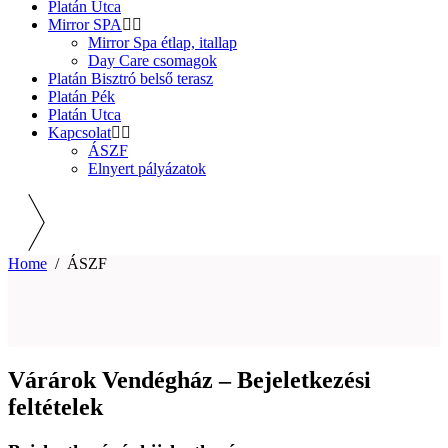
Platán Utca
Mirror SPA
Mirror Spa étlap, itallap
Day Care csomagok
Platán Bisztró belső terasz
Platán Pék
Platán Utca
Kapcsolat
ÁSZF
Elnyert pályázatok
Home
/
ÁSZF
Várárok Vendégház – Bejeletkezési
feltételek