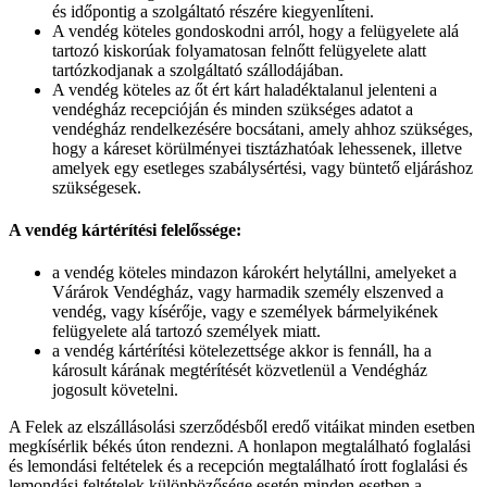
és időpontig a szolgáltató részére kiegyenlíteni.
A vendég köteles gondoskodni arról, hogy a felügyelete alá
tartozó kiskorúak folyamatosan felnőtt felügyelete alatt
tartózkodjanak a szolgáltató szállodájában.
A vendég köteles az őt ért kárt haladéktalanul jelenteni a
vendégház recepcióján és minden szükséges adatot a
vendégház rendelkezésére bocsátani, amely ahhoz szükséges,
hogy a káreset körülményei tisztázhatóak lehessenek, illetve
amelyek egy esetleges szabálysértési, vagy büntető eljáráshoz
szükségesek.
A vendég kártérítési felelőssége:
a vendég köteles mindazon károkért helytállni, amelyeket a
Várárok Vendégház, vagy harmadik személy elszenved a
vendég, vagy kísérője, vagy e személyek bármelyikének
felügyelete alá tartozó személyek miatt.
a vendég kártérítési kötelezettsége akkor is fennáll, ha a
károsult kárának megtérítését közvetlenül a Vendégház
jogosult követelni.
A Felek az elszállásolási szerződésből eredő vitáikat minden esetben
megkísérlik békés úton rendezni. A honlapon megtalálható foglalási
és lemondási feltételek és a recepción megtalálható írott foglalási és
lemondási feltételek különbözősége esetén minden esetben a