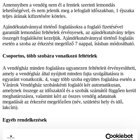
Amennyiben a vendég nem él a fentiek szerinti lemondás
lehetőségével, és nem jelenik meg a lefoglalt időszakban, 1 éjszaka
teljes árának kifizetésére köteles.
Ajándékutalvánnyal történő foglalásokra a foglaló fizetésével
garantált lemondási feltételek érvényesek, az ajándékutalvány teljes
összegét foglalóként kezeljük. Ajándékutalvánnyal történő foglalás
esetén a szoba az érkezést megelőző 7 nappal, írásban módosítható.
Csoportos, több szobára vonatkozó feltételek
A vendégház minden foglalásra ugyanezen feltételeit érvényesítheti,
amely a vendégház által nyújtott minden fajta szolgáltatásra is
egyaránt vonatkozik. 4, vagy több szoba együttes foglalása esetén a
Várárok Vendégház szobánkénti foglalót kér automatikusan,
amelynek összege az időszaktól és a szobák számától függően kerül
meghatározásra, valamint kéri az összes vendég adatainak
megadását az érkezést megelőzően (név, születési hely és idő,
lakcím).
Egyéb rendelkezések
Vendégházunk fenntartja a jogot, hogy indok nélkül is változtathat a
visszaigazolt foglalás tartalmán. A programváltozás jogát fenntartjuk.