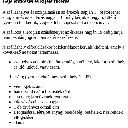
Bejelentkezés és kijelentkezés
A szálláshelyet és szolgáltatásait az érkezés napján 14 órától lehet
elfoglalni és az elutazás napján 10 óráig kérjük elhagyni. Eltérő
igény esetén kérjük, vegyék fel a kapcsolatot a recepcióval.
A szálloda a lefoglalt szálláshelyet az érkezés napján 19 óráig tartja
fenn, ezután jogosult annak értékesítésére.
A szálláshely elfoglalásakor bejelentőlapot kérünk kitölteni, amely a
következő adatokat tartalmazza:
személyes adatok: (felnőtt vendégeknél név, lakcím, szül. hely
és idő, útlevél vagy szem.
szám; gyermekeknél név, szül. hely és idő)
vendégek száma
bankszámlaszám biztosítékként
a vendég járművének rendszáma
érkezés és elutazás napja
1 db érvényes e-mail cím
a foglalással létrejött anyagi felelősség, feltételek, házirendek
elfogadása
aláírás