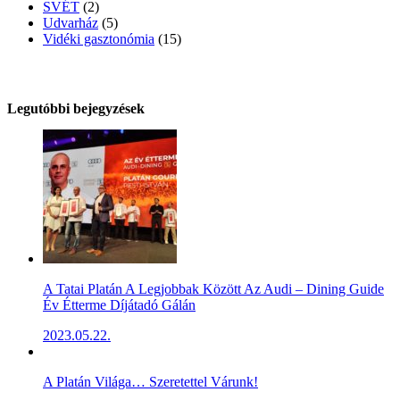
SVÉT
(2)
Udvarház
(5)
Vidéki gasztonómia
(15)
Legutóbbi bejegyzések
A Tatai Platán A Legjobbak Között Az Audi – Dining Guide
Év Étterme Díjátadó Gálán
2023.05.22.
A Platán Világa… Szeretettel Várunk!