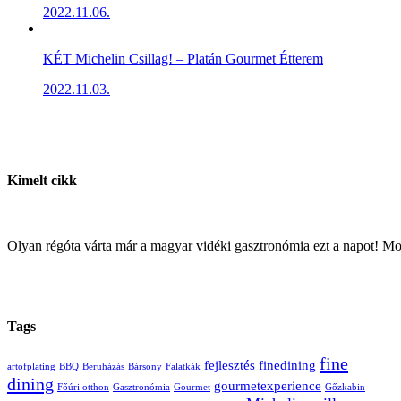
2022.11.06.
KÉT Michelin Csillag! – Platán Gourmet Étterem
2022.11.03.
Kimelt cikk
Olyan régóta várta már a magyar vidéki gasztronómia ezt a napot! M
Tags
fine
fejlesztés
finedining
artofplating
BBQ
Beruházás
Bársony
Falatkák
dining
gourmetexperience
Főúri otthon
Gasztronómia
Gourmet
Gőzkabin