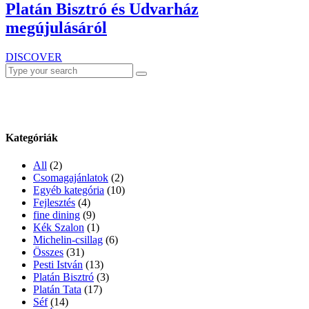
Platán Bisztró és Udvarház
megújulásáról
DISCOVER
Search
for:
Kategóriák
All
(2)
Csomagajánlatok
(2)
Egyéb kategória
(10)
Fejlesztés
(4)
fine dining
(9)
Kék Szalon
(1)
Michelin-csillag
(6)
Összes
(31)
Pesti István
(13)
Platán Bisztró
(3)
Platán Tata
(17)
Séf
(14)