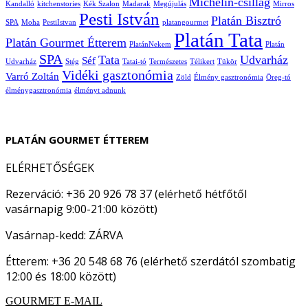
Michelin-csillag
Kandalló
kitchenstories
Kék Szalon
Madarak
Megújulás
Mirros
Pesti István
Platán Bisztró
SPA
Moha
PestiIstvan
platangourmet
Platán Tata
Platán Gourmet Étterem
PlatánNekem
Platán
SPA
Tata
Udvarház
Séf
Udvarház
Stég
Tatai-tó
Természetes
Télikert
Tükör
Vidéki gasztonómia
Varró Zoltán
Zöld
Élmény gasztronómia
Öreg-tó
élménygasztronómia
élményt adnunk
PLATÁN GOURMET ÉTTEREM
ELÉRHETŐSÉGEK
Rezerváció: +36 20 926 78 37 (elérhető hétfőtől
vasárnapig 9:00-21:00 között)
Vasárnap-kedd: ZÁRVA
Étterem: +36 20 548 68 76 (elérhető szerdától szombatig
12:00 és 18:00 között)
GOURMET E-MAIL