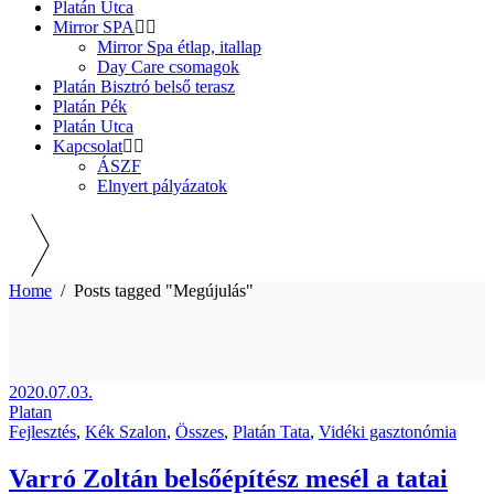
Platán Utca
Mirror SPA
Mirror Spa étlap, itallap
Day Care csomagok
Platán Bisztró belső terasz
Platán Pék
Platán Utca
Kapcsolat
ÁSZF
Elnyert pályázatok
Home
/
Posts tagged "Megújulás"
2020.07.03.
Platan
Fejlesztés
,
Kék Szalon
,
Összes
,
Platán Tata
,
Vidéki gasztonómia
Varró Zoltán belsőépítész mesél a tatai