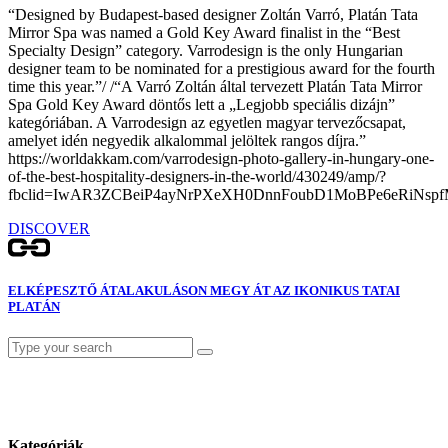
“Designed by Budapest-based designer Zoltán Varró, Platán Tata
Mirror Spa was named a Gold Key Award finalist in the “Best
Specialty Design” category. Varrodesign is the only Hungarian
designer team to be nominated for a prestigious award for the fourth
time this year.”/ /“A Varró Zoltán által tervezett Platán Tata Mirror
Spa Gold Key Award döntős lett a „Legjobb speciális dizájn”
kategóriában. A Varrodesign az egyetlen magyar tervezőcsapat,
amelyet idén negyedik alkalommal jelöltek rangos díjra.”
https://worldakkam.com/varrodesign-photo-gallery-in-hungary-one-
of-the-best-hospitality-designers-in-the-world/430249/amp/?
fbclid=IwAR3ZCBeiP4ayNrPXeXH0DnnFoubD1MoBPe6eRiNspf
DISCOVER
ELKÉPESZTŐ ÁTALAKULÁSON MEGY ÁT AZ IKONIKUS TATAI
PLATÁN
Search
for:
Kategóriák