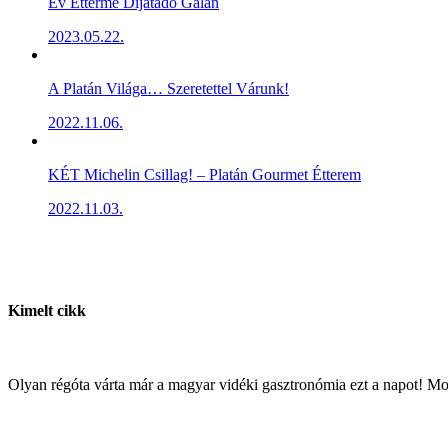
Év Étterme Díjátadó Gálán
2023.05.22.
A Platán Világa… Szeretettel Várunk!
2022.11.06.
KÉT Michelin Csillag! – Platán Gourmet Étterem
2022.11.03.
Kimelt cikk
Olyan régóta várta már a magyar vidéki gasztronómia ezt a napot! M