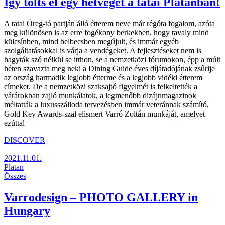
Így tölts el egy hétvégét a tatai Platánban!
A tatai Öreg-tó partján álló étterem neve már régóta fogalom, azóta
meg különösen is az erre fogékony berkekben, hogy tavaly mind
külcsínben, mind belbecsben megújult, és immár egyéb
szolgáltatásokkal is várja a vendégeket. A fejlesztéseket nem is
hagyták szó nélkül se itthon, se a nemzetközi fórumokon, épp a múlt
héten szavazta meg neki a Dining Guide éves díjátadójának zsűrije
az ország harmadik legjobb étterme és a legjobb vidéki étterem
címeket. De a nemzetközi szaksajtó figyelmét is felkeltették a
várárokban zajló munkálatok, a legmenőbb dizájnmagazinok
méltatták a luxusszálloda tervezésben immár veteránnak számító,
Gold Key Awards-szal elismert Varró Zoltán munkáját, amelyet
ezúttal
DISCOVER
2021.11.01.
Platan
Összes
Varrodesign – PHOTO GALLERY in
Hungary