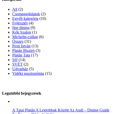
All
(2)
Csomagajánlatok
(2)
Egyéb kategória
(10)
Fejlesztés
(4)
fine dining
(9)
Kék Szalon
(1)
Michelin-csillag
(6)
Összes
(31)
Pesti István
(13)
Platán Bisztró
(3)
Platán Tata
(17)
Séf
(14)
SVÉT
(2)
Udvarház
(5)
Vidéki gasztonómia
(15)
Legutóbbi bejegyzések
A Tatai Platán A Legjobbak Között Az Audi – Dining Guide