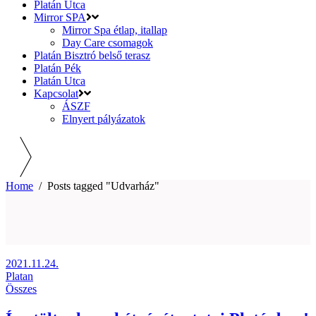
Platán Utca
Mirror SPA
Mirror Spa étlap, itallap
Day Care csomagok
Platán Bisztró belső terasz
Platán Pék
Platán Utca
Kapcsolat
ÁSZF
Elnyert pályázatok
Home
/
Posts tagged "Udvarház"
2021.11.24.
Platan
Összes