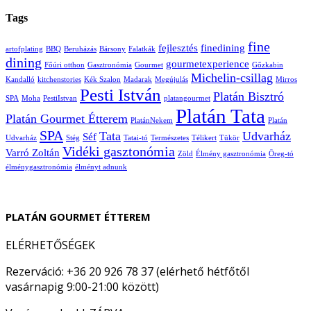
Tags
fine
fejlesztés
finedining
artofplating
BBQ
Beruházás
Bársony
Falatkák
dining
gourmetexperience
Főúri otthon
Gasztronómia
Gourmet
Gőzkabin
Michelin-csillag
Kandalló
kitchenstories
Kék Szalon
Madarak
Megújulás
Mirros
Pesti István
Platán Bisztró
SPA
Moha
PestiIstvan
platangourmet
Platán Tata
Platán Gourmet Étterem
PlatánNekem
Platán
SPA
Tata
Udvarház
Séf
Udvarház
Stég
Tatai-tó
Természetes
Télikert
Tükör
Vidéki gasztonómia
Varró Zoltán
Zöld
Élmény gasztronómia
Öreg-tó
élménygasztronómia
élményt adnunk
PLATÁN GOURMET ÉTTEREM
ELÉRHETŐSÉGEK
Rezerváció: +36 20 926 78 37 (elérhető hétfőtől
vasárnapig 9:00-21:00 között)