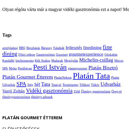
Olyan régóta várta már a magyar vidéki gasztronómia ezt a napot! M
Tags
fine
fejlesztés
finedining
artofplating
BBQ
Beruházás
Bársony
Falatkák
dining
gourmetexperience
Főúri otthon
Gasztronómia
Gourmet
Gőzkabin
Michelin-csillag
Kandalló
kitchenstories
Kék Szalon
Madarak
Megújulás
Mirros
Pesti István
Platán Bisztró
SPA
Moha
PestiIstvan
platangourmet
Platán Tata
Platán Gourmet Étterem
PlatánNekem
Platán
SPA
Tata
Udvarház
Séf
Udvarház
Stég
Tatai-tó
Természetes
Télikert
Tükör
Vidéki gasztonómia
Varró Zoltán
Zöld
Élmény gasztronómia
Öreg-tó
élménygasztronómia
élményt adnunk
PLATÁN GOURMET ÉTTEREM