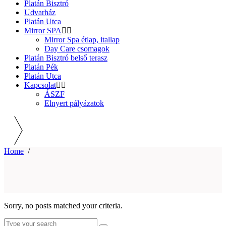
Platán Bisztró
Udvarház
Platán Utca
Mirror SPA
Mirror Spa étlap, itallap
Day Care csomagok
Platán Bisztró belső terasz
Platán Pék
Platán Utca
Kapcsolat
ÁSZF
Elnyert pályázatok
Home
/
Sorry, no posts matched your criteria.
Search