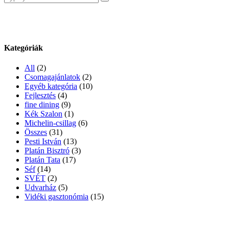
for:
Kategóriák
All
(2)
Csomagajánlatok
(2)
Egyéb kategória
(10)
Fejlesztés
(4)
fine dining
(9)
Kék Szalon
(1)
Michelin-csillag
(6)
Összes
(31)
Pesti István
(13)
Platán Bisztró
(3)
Platán Tata
(17)
Séf
(14)
SVÉT
(2)
Udvarház
(5)
Vidéki gasztonómia
(15)