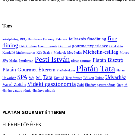
Tags
fine
fejlesztés
finedining
artofplating
BBQ
Beruházás
Bársony
Falatkák
dining
gourmetexperience
Főúri otthon
Gasztronómia
Gourmet
Gőzkabin
Michelin-csillag
Kandalló
kitchenstories
Kék Szalon
Madarak
Megújulás
Mirros
Pesti István
Platán Bisztró
SPA
Moha
PestiIstvan
platangourmet
Platán Tata
Platán Gourmet Étterem
PlatánNekem
Platán
SPA
Tata
Udvarház
Séf
Udvarház
Stég
Tatai-tó
Természetes
Télikert
Tükör
Vidéki gasztonómia
Varró Zoltán
Zöld
Élmény gasztronómia
Öreg-tó
élménygasztronómia
élményt adnunk
PLATÁN GOURMET ÉTTEREM
ELÉRHETŐSÉGEK