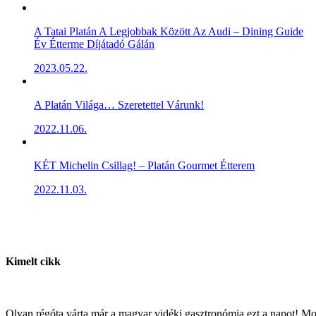
A Tatai Platán A Legjobbak Között Az Audi – Dining Guide
Év Étterme Díjátadó Gálán
2023.05.22.
A Platán Világa… Szeretettel Várunk!
2022.11.06.
KÉT Michelin Csillag! – Platán Gourmet Étterem
2022.11.03.
Kimelt cikk
Olyan régóta várta már a magyar vidéki gasztronómia ezt a napot! M