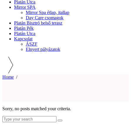
Platán Utca
Mirror SPA
Mirror Spa étlap, itallap
Day Care csomagok
Platán Bisztró belső terasz
Platán Pék
Platán Utca
Kapcsolat
ÁSZF
Elnyert pályázatok
Home
/
Sorry, no posts matched your criteria.
Search
for: