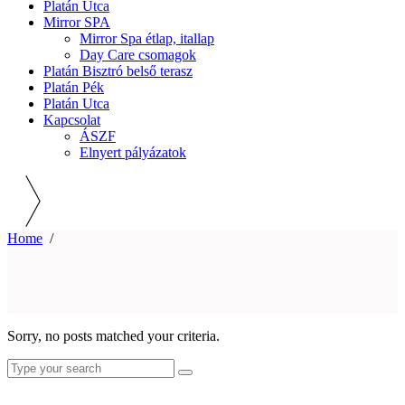
Platán Utca
Mirror SPA
Mirror Spa étlap, itallap
Day Care csomagok
Platán Bisztró belső terasz
Platán Pék
Platán Utca
Kapcsolat
ÁSZF
Elnyert pályázatok
Home
/
Sorry, no posts matched your criteria.
Search
for: