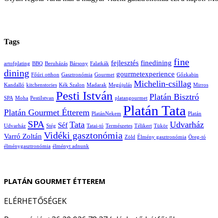
Tags
fine
fejlesztés
finedining
artofplating
BBQ
Beruházás
Bársony
Falatkák
dining
gourmetexperience
Főúri otthon
Gasztronómia
Gourmet
Gőzkabin
Michelin-csillag
Kandalló
kitchenstories
Kék Szalon
Madarak
Megújulás
Mirros
Pesti István
Platán Bisztró
SPA
Moha
PestiIstvan
platangourmet
Platán Tata
Platán Gourmet Étterem
PlatánNekem
Platán
SPA
Tata
Udvarház
Séf
Udvarház
Stég
Tatai-tó
Természetes
Télikert
Tükör
Vidéki gasztonómia
Varró Zoltán
Zöld
Élmény gasztronómia
Öreg-tó
élménygasztronómia
élményt adnunk
PLATÁN GOURMET ÉTTEREM
ELÉRHETŐSÉGEK