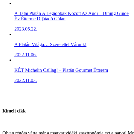
A Tatai Platán A Legjobbak Között Az Audi – Dining Guide
Év Étterme Díjátadó Gálán
2023.05.22.
A Platán Világa… Szeretettel Várunk!
2022.11.06.
KÉT Michelin Csillag! – Platán Gourmet Étterem
2022.11.03.
Kimelt cikk
Olyan régóta várta már a magyar vidéki gasztronómia ezt a napot! M