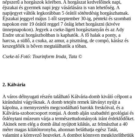
népszerű a horgászok körében. A horgászat kedvelőinek napi,
éjszakai és gyermek napi jegy vásárlására is van lehetőség. A
napijegyet váltók legkorábban 5 órától sötétedésig horgászhatnak.
Éjszakai jeggyel május 1-től szeptember 30-ig, pénteki és szombati
napokon este 19 órától reggel 7 óráig lehet horgászni (kivéve
ünnepnapokon). Jegyek a cseke-ligeti horgásztanyán és az Ady
Endre utcai horgászboltban is kaphatók. A fő halak a ponty, a
harcsa, a süllő, a csuka, az amur, a pisztráng, de compó, kárász és
keszegfélék is bőven megtalálhatók a tóban.
Cseke-tó Fotó: Tourinform Iroda, Tata ©
2. Kálvária
A város délnyugati részén található Kálvária-domb kiváló célpont a
kirándulni vágyóknak. A domb tetején remek látványt nyújt a
kápolna, a mennyezetén megcsodálható barokk freskóival, és a
Kálvária-szoborcsoport romjai. A domb alján szabadtéri geológiai és
őslénytani múzeum várja a természettudományok iránt érdeklődőket.
Akinek nem elég a domb által nyújtott kilátás, az felmászhat a 40
méter magas kilátótoronyba, ahonnan beláthatja egész Tatát,
valamint a környező hegyeket. A dombot könnyen megközelíthetjük