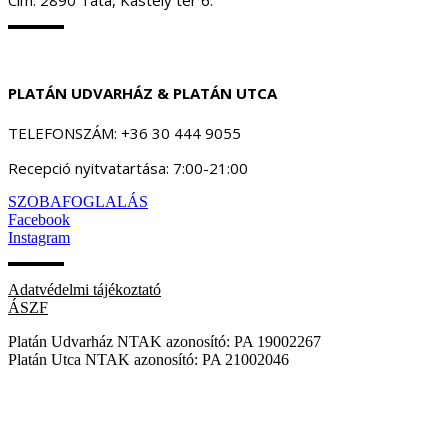
PLATÁN UDVARHÁZ & PLATÁN UTCA
TELEFONSZÁM: +36 30 444 9055
Recepció nyitvatartása: 7:00-21:00
SZOBAFOGLALÁS
Facebook
Instagram
Adatvédelmi tájékoztató
ÁSZF
Platán Udvarház NTAK azonosító: PA 19002267
Platán Utca NTAK azonosító: PA 21002046