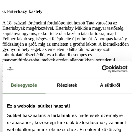
6. Esterházy-kastély
A 18. század történelmi fordulópontot hozott Tata városába az
Esterházyak megérkeztével. Esterházy Miklós a magyar testőrség
kapitánya ugyanis, ekkor tette rá a kezét a tatai birtokra, majd
Fellner Jakab segítségével felépíttette új otthonát. A pompás kastély
földszintjén a gróf, míg az emeleten a grófné lakott. A kiemelkedően
gyönyörű helyiségek az emeleten találhatók: az aranyozott
faburkolatú díszebédlő, és a hollandi csempés és
márványfürdőszoba, melyek eredeti állapotukban, sértetlenül
megmaradtak az utókor csodájára. Ám a kastély nem egyedüli
épületként imponál az arra látogatóknak; az Esterházyak birtokolták
a közeli lovardát, magát a Tatai várat, valamint az Angolkertben
ékeskedő Nyári kastélyt. Napjainkban az épület kiállítással és egy
Beleegyezés
Részletek
A sütikről
újonnan nyílt kávézóval várja a vendégeket.
Esterházy-kastély fotó: Gáncs Erika, fotóriporter
Ez a weboldal sütiket használ
Sütiket használunk a tartalmak és hirdetések személyre
szabásához, közösségi funkciók biztosításához, valamint
weboldalforgalmunk elemzéséhez. Ezenkívül közösségi