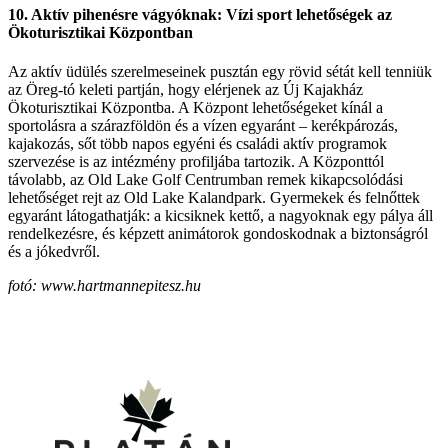
10. Aktív pihenésre vágyóknak: Vízi sport lehetőségek az
Ökoturisztikai Központban
Az aktív üdülés szerelmeseinek pusztán egy rövid sétát kell tenniük
az Öreg-tó keleti partján, hogy elérjenek az Új Kajakház
Ökoturisztikai Központba. A Központ lehetőségeket kínál a
sportolásra a szárazföldön és a vízen egyaránt – kerékpározás,
kajakozás, sőt több napos egyéni és családi aktív programok
szervezése is az intézmény profiljába tartozik. A Központtól
távolabb, az Old Lake Golf Centrumban remek kikapcsolódási
lehetőséget rejt az Old Lake Kalandpark. Gyermekek és felnőttek
egyaránt látogathatják: a kicsiknek kettő, a nagyoknak egy pálya áll
rendelkezésre, és képzett animátorok gondoskodnak a biztonságról
és a jókedvről.
fotó: www.hartmannepitesz.hu