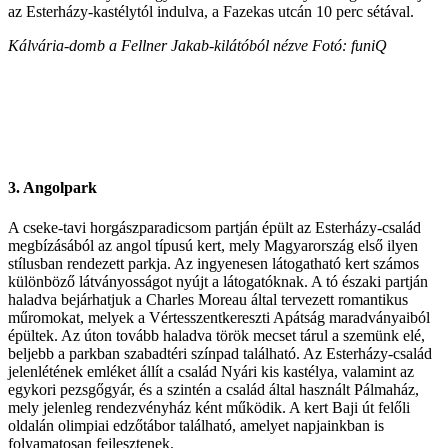
az Esterházy-kastélytól indulva, a Fazekas utcán 10 perc sétával.
Kálvária-domb a Fellner Jakab-kilátóból nézve Fotó: funiQ
3. Angolpark
A cseke-tavi horgászparadicsom partján épült az Esterházy-család
megbízásából az angol típusú kert, mely Magyarország első ilyen
stílusban rendezett parkja. Az ingyenesen látogatható kert számos
különböző látványosságot nyújt a látogatóknak. A tó északi partján
haladva bejárhatjuk a Charles Moreau által tervezett romantikus
műromokat, melyek a Vértesszentkereszti Apátság maradványaiból
épültek. Az úton tovább haladva török mecset tárul a szemünk elé,
beljebb a parkban szabadtéri színpad található. Az Esterházy-család
jelenlétének emléket állít a család Nyári kis kastélya, valamint az
egykori pezsgőgyár, és a szintén a család által használt Pálmaház,
mely jelenleg rendezvényház ként működik. A kert Baji út felőli
oldalán olimpiai edzőtábor található, amelyet napjainkban is
folyamatosan fejlesztenek.