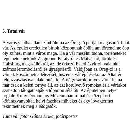
5. Tatai vár
A város vitathatatlan szimbóluma az Öreg-tó partján magasodó Tatai
vár. Az épület eredetileg birtok központnak épült, ám történelme épp
oly színes, mint a város maga. Ha a vár mesélni tudna, történeteket
regélhetne nekünk Zsigmond Királyról és Mátyásról, török és
Habsburg megszállókról, az ide érkező Esterházykról, valamint
számos lerombolásról és újraépítésről. Valójában az Öreg-tó is a
várnak köszönheti a létezését, hiszen a vár építésekor az Által-ér
felduzzasztásával alakították ki. A négy saroktornyos várnak, ma
már csak a keleti tornya áll, az azt körülvevő romokat és a várárkot
szabadon látogathatják a tóparton sétálók. Az épületben helyet
foglaló Kuny Domonkos Múzeumban római és középkori
kőfaragványokat, helyi fazekas műveket és egy lovagtermet
tekinthetnek meg a látogatók.
Tatai vár fotó: Gáncs Erika, fotóriporter