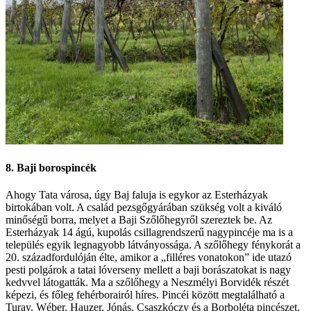
8. Baji borospincék
Ahogy Tata városa, úgy Baj faluja is egykor az Esterházyak
birtokában volt. A család pezsgőgyárában szükség volt a kiváló
minőségű borra, melyet a Baji Szőlőhegyről szereztek be. Az
Esterházyak 14 ágú, kupolás csillagrendszerű nagypincéje ma is a
település egyik legnagyobb látványossága. A szőlőhegy fénykorát a
20. századfordulóján élte, amikor a „filléres vonatokon” ide utazó
pesti polgárok a tatai lóverseny mellett a baji borászatokat is nagy
kedvvel látogatták. Ma a szőlőhegy a Neszmélyi Borvidék részét
képezi, és főleg fehérborairól híres. Pincéi között megtalálható a
Turay, Wéber, Hauzer, Jónás, Csaszkóczy és a Borboléta pincészet.