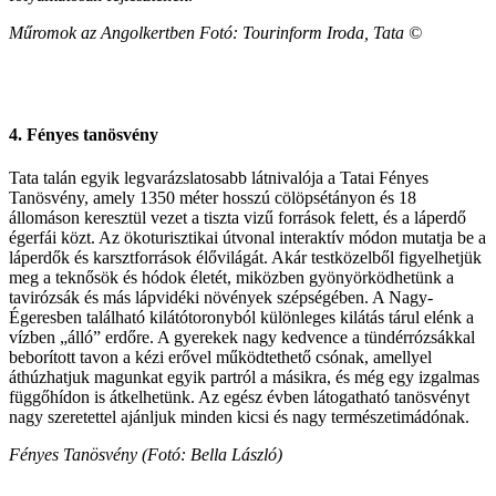
Műromok az Angolkertben Fotó: Tourinform Iroda, Tata ©
4. Fényes tanösvény
Tata talán egyik legvarázslatosabb látnivalója a Tatai Fényes
Tanösvény, amely 1350 méter hosszú cölöpsétányon és 18
állomáson keresztül vezet a tiszta vizű források felett, és a láperdő
égerfái közt. Az ökoturisztikai útvonal interaktív módon mutatja be a
láperdők és karsztforrások élővilágát. Akár testközelből figyelhetjük
meg a teknősök és hódok életét, miközben gyönyörködhetünk a
tavirózsák és más lápvidéki növények szépségében. A Nagy-
Égeresben található kilátótoronyból különleges kilátás tárul elénk a
vízben „álló” erdőre. A gyerekek nagy kedvence a tündérrózsákkal
beborított tavon a kézi erővel működtethető csónak, amellyel
áthúzhatjuk magunkat egyik partról a másikra, és még egy izgalmas
függőhídon is átkelhetünk. Az egész évben látogatható tanösvényt
nagy szeretettel ajánljuk minden kicsi és nagy természetimádónak.
Fényes Tanösvény (Fotó: Bella László)