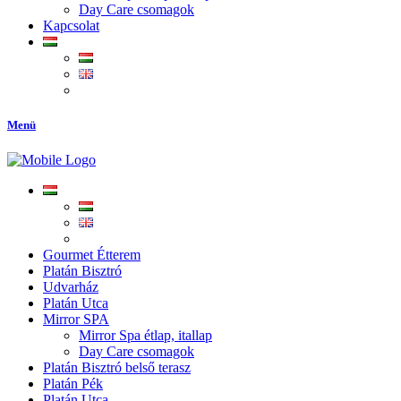
Day Care csomagok
Kapcsolat
Menü
Gourmet Étterem
Platán Bisztró
Udvarház
Platán Utca
Mirror SPA
Mirror Spa étlap, itallap
Day Care csomagok
Platán Bisztró belső terasz
Platán Pék
Platán Utca