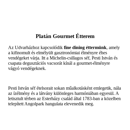
Platán Gourmet Étterem
Az Udvarházhoz kapcsolódik
fine dining éttermünk
, amely
a kifinomult és elmélyült gasztronómiai élményre éhes
vendégeket várja. Itt a Michelin-csillagos séf, Pesti István és
csapata degusztációs vacsorát kínál a gourmet-élményre
vágyó vendégeknek.
Pesti István séf ételsorait sokan műalkotásként emlegetik, nála
az ízélmény és a látvány különleges harmóniában egyesül. A
letisztult térben az Esterházy család által 1783-ban a közelben
telepített Angolpark hangulata elevenedik meg.