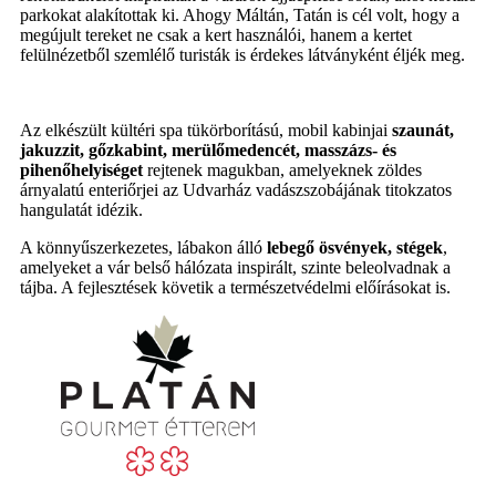
parkokat alakítottak ki. Ahogy Máltán, Tatán is cél volt, hogy a
megújult tereket ne csak a kert használói, hanem a kertet
felülnézetből szemlélő turisták is érdekes látványként éljék meg.
Az elkészült kültéri spa tükörborítású, mobil kabinjai
szaunát,
jakuzzit, gőzkabint, merülőmedencét, masszázs- és
pihenőhelyiséget
rejtenek magukban, amelyeknek zöldes
árnyalatú enteriőrjei az Udvarház vadászszobájának titokzatos
hangulatát idézik.
A könnyűszerkezetes, lábakon álló
lebegő ösvények, stégek
,
amelyeket a vár belső hálózata inspirált, szinte beleolvadnak a
tájba. A fejlesztések követik a természetvédelmi előírásokat is.