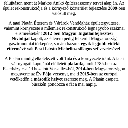
felújításon ment át Markos Anikó építészasszony tervei alapján. Az
épület rekonstrukciója és a környező közterület fejlesztése
2009-
ben
valósult meg.
A tatai Platán Étterem és Várárok Vendégház épületegyüttese,
valamint környezete a műemlék rekonstrukció legnagyobb szakmai
elismeréseként
2012-ben Magyar Ingatlanfejlesztési
Nívódíjat
kapott, az étterem pedig felkerült Magyarország
gasztronómiai térképére, s mára hazánk
egyik legjobb vidéki
éttermévé
vált
Pesti István Michelin-csillagos
séf vezetésével.
A Platán mindig elkötelezett volt Tata és a környezete iránt. A tatai
vár nyugati kapujánál elültetett
platánfa,
amit 1785-ben az
Esterházy család hozatott Versailles-ból,
2014-ben
Magyarországon
megnyerte az
Év Fája
versenyt, majd
2015-ben
az európai
vetélkedőn a
második helyet
szerezte meg. A Platán csapata
büszkén gondozza e fát a mai napig.