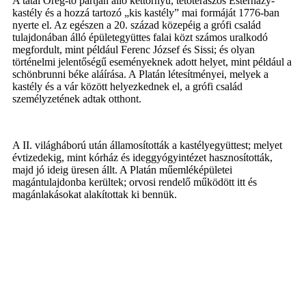
A tatai Öreg-tó partján álló kéttornyú, tetőteraszos Esterházy-
kastély és a hozzá tartozó „kis kastély” mai formáját 1776-ban
nyerte el. Az egészen a 20. század közepéig a grófi család
tulajdonában álló épületegyüttes falai közt számos uralkodó
megfordult, mint például Ferenc József és Sissi; és olyan
történelmi jelentőségű eseményeknek adott helyet, mint például a
schönbrunni béke aláírása. A Platán létesítményei, melyek a
kastély és a vár között helyezkednek el, a grófi család
személyzetének adtak otthont.
A II. világháború után államosították a kastélyegyüttest; melyet
évtizedekig, mint kórház és ideggyógyintézet hasznosították,
majd jó ideig üresen állt. A Platán műemléképületei
magántulajdonba kerültek; orvosi rendelő működött itt és
magánlakásokat alakítottak ki bennük.