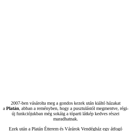
A Platán Étterem és Várárok Vendégház
2007-ben vásárolta meg a gondos kezek után kiáltó házakat
a
Platán
, abban a reményben, hogy a pusztulástól megmentve, régi-
új funkciójukban még sokáig a tóparti látkép kedves részei
maradhatnak.
Ezek után a Platán Étterem és Várárok Vendégház egy átfogó