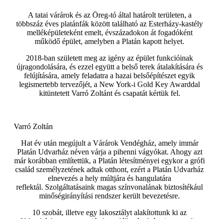
A tatai várárok és az Öreg-tó által határolt területen, a
többszáz éves platánfák között található az Esterházy-kastély
melléképületeként emelt, évszázadokon át fogadóként
működő épület, amelyben a Platán kapott helyet.
2018-ban született meg az igény az épület funkcióinak
újragondolására, és ezzel együtt a belső terek átalakítására és
felújítására, amely feladatra a hazai belsőépítészet egyik
legismertebb tervezőjét, a New York-i Gold Key Awarddal
kitüntetett Varró Zoltánt és csapatát kértük fel.
Varró Zoltán
Hat év után megújult a Várárok Vendégház, amely immár
Platán Udvarház néven várja a pihenni vágyókat. Ahogy azt
már korábban említettük, a Platán létesítményei egykor a grófi
család személyzetének adtak otthont, ezért a Platán Udvarház
elnevezés a hely múltjára és hangulatára
reflektál. Szolgáltatásaink magas színvonalának biztosítékául
minőségirányítási rendszer került bevezetésre.
10 szobát, illetve egy lakosztályt alakítottunk ki az