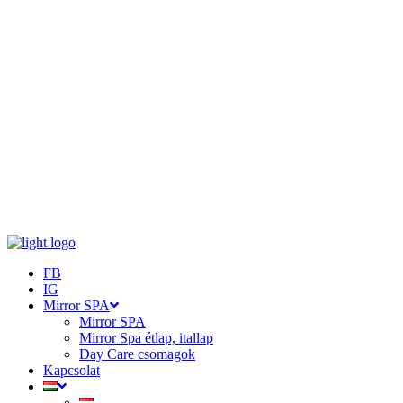
FB
IG
Mirror SPA
Mirror SPA
Mirror Spa étlap, itallap
Day Care csomagok
Kapcsolat