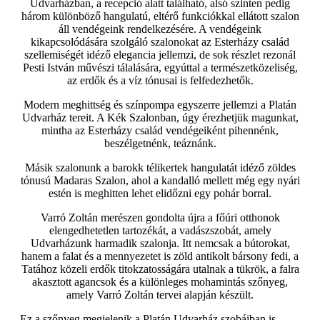
Udvarházban, a recepció alatt található, alsó szinten pedig
három különböző hangulatú, eltérő funkciókkal ellátott szalon
áll vendégeink rendelkezésére. A vendégeink
kikapcsolódására szolgáló szalonokat az Esterházy család
szellemiségét idéző elegancia jellemzi, de sok részlet rezonál
Pesti István művészi tálalására, egyúttal a természetközeliség,
az erdők és a víz tónusai is felfedezhetők.
Modern meghittség és színpompa egyszerre jellemzi a Platán
Udvarház tereit. A Kék Szalonban, úgy érezhetjük magunkat,
mintha az Esterházy család vendégeiként pihennénk,
beszélgetnénk, teáznánk.
Másik szalonunk a barokk télikertek hangulatát idéző zöldes
tónusú Madaras Szalon, ahol a kandalló mellett még egy nyári
estén is meghitten lehet elidőzni egy pohár borral.
Varró Zoltán merészen gondolta újra a főúri otthonok
elengedhetetlen tartozékát, a vadászszobát, amely
Udvarházunk harmadik szalonja. Itt nemcsak a bútorokat,
hanem a falat és a mennyezetet is zöld antikolt bársony fedi, a
Tatához közeli erdők titokzatosságára utalnak a tükrök, a falra
akasztott agancsok és a különleges mohamintás szőnyeg,
amely Varró Zoltán tervei alapján készült.
Ez a szőnyeg megjelenik a Platán Udvarház szobáiban is,