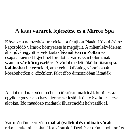
A tatai várárok fejlesztése és a Mirror Spa
Követve a nemzetközi trendeket, a felújított Platán Udvarházhoz
kapcsolódó várárok környezete is megújult. A műemlékvédelem
által jóváhagyott tervek kialakításánál
Varró Zoltán
és
csapata kiemelt figyelmet fordított a város szimbólumának
számító
vár környezetére
. A várfal mellett tükörborítású
spa-
kabinokat
helyeztek el, amelyek a különleges borításnak
köszönhetően a középkori falat több dimenzióban láttatják.
A tatai madarak védelmében a tükrökre
matricák
kerültek az
egyik legnevesebb hazai természetfestő, Kókay Szabolcs tervei
alapján. Ide ragadozó madarak illusztrációit helyeztük el.
Varró Zoltán tervezőt a
máltai (vallettai és mdinai) várak
rekonstrukciói inspirálták a várárok újjáépítése során, ahol kortárs