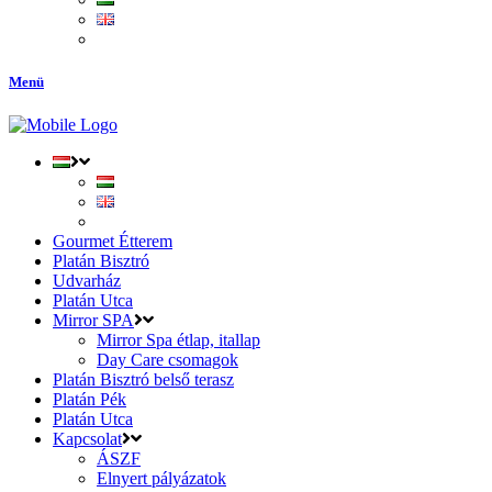
Menü
Gourmet Étterem
Platán Bisztró
Udvarház
Platán Utca
Mirror SPA
Mirror Spa étlap, itallap
Day Care csomagok
Platán Bisztró belső terasz
Platán Pék
Platán Utca
Kapcsolat
ÁSZF
Elnyert pályázatok