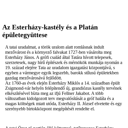
Az Esterházy-kastély és a Platán
épületegyüttese
A tatai uradalmat, a török uralom alatt romlásnak indult
mezővárost és a környező falvakat 1727-ben vásárolta meg
Esterházy János. A grófi család által Tatára hívott telepesek,
szerzetesek, nagy hírű építészek és mérnökök munkája nyomán a
19. század elejére Tata az uradalom igazgatási központjává, s
egyben a vármegye egyik legszebb, barokk stílusú épületekben
gazdag mezővárosává fejlődött.
Az 1760-as évek elején Esterházy Miklós a 14. században épült
Zsigmond-vár helyén felépítendő új, grandiózus kastély tervének
elkészítésével bízta meg az ifjú Fellner Jakabot. A több
változatban kidolgozott terv megvalósítását a gróf halála és a
magas költségek miatt utóda, Esterházy II. József elvetette és egy
szerényebb birtokközpont megépítését rendelte el.