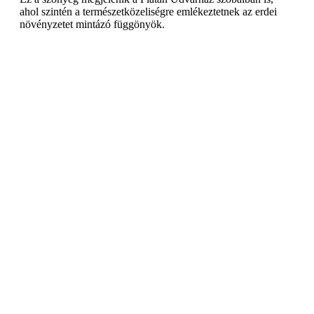
ahol szintén a természetközeliségre emlékeztetnek az erdei
növényzetet mintázó függönyök.
“A Platán komplex élményt kínál. A város történelmi múltja, a
természet közelsége, és a csúcsgasztronómia olvad össze
harmonikus egésszé. A hangulat ugyanakkor természetesen
aláfestés, a hangsúly Pesti István ételein van.”
–
mondja Varró Zoltán.