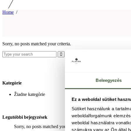
Home
/
Sorry, no posts matched your criteria.
Search
for:
Beleegyezés
Kategórie
Žiadne kategórie
Ez a weboldal sütiket haszn
Sütiket használunk a tartal
weboldalforgalmunk elemzésé
Legutóbbi bejegyzések
weboldal használatra vonatk
Sorry, no posts matched your criteria.
számukra vagy az Ön által ha