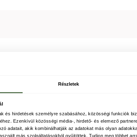
Részletek
ál
mak és hirdetések személyre szabásához, közösségi funkciók biz
hez. Ezenkívül közösségi média-, hirdető- és elemező partner
ozó adatait, akik kombinálhatják az adatokat más olyan adatokk
sznált más szolgáltatásokból gyűjtöttek. Tudjon meg többet arr