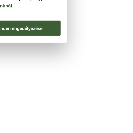
ónkból
.
nden engedélyezése