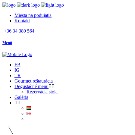
Miesta na podujatia
Kontakt
+36 34 380 564
Menü
FB
IG
TR
Gourmet reštaurácia
Degustačné menu
Rezervácia stola
Galéria