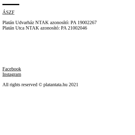
ÁSZF
Platán Udvarház NTAK azonosító: PA 19002267
Platán Utca NTAK azonosító: PA 21002046
Facebook
Instagram
All rights reserved © platantata.hu 2021