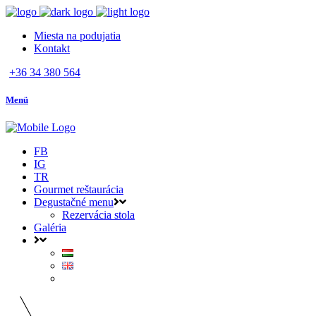
Miesta na podujatia
Kontakt
+36 34 380 564
Menü
FB
IG
TR
Gourmet reštaurácia
Degustačné menu
Rezervácia stola
Galéria